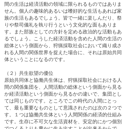
間の生活は経済活動の領域に限られるものではありま
せん。個人の趣味的あるいは嗜好的な生活もあれば家
族の生活もあるでしょう。皆で一緒に楽しんだり、祭
りや祭司儀礼を執り行うという文化的な面もありま
す。また部族としての方針を定める政治的な活動もあ
るでしょう。こうした経済活動を含めた人間の生活の
総体という側面から、狩猟採取社会において織り成さ
れる人間の関係世界を捉えた場合に、それは原始共同
体ということになるのです。
（２）共生欲望の優位
原始共同体と協働共生体は、狩猟採取社会における人
間の関係集団を、人間活動の総体という側面から見る
か経済活動という側面から見るかの違いで、集団とし
ては同じものです。ところでこの時代の人間にとっ
て、最も重要なものとして意識されたのは次の２つで
す。１つは協働共生体という人間関係の経済的仕組み
です。生存に不可欠な生活資材を、安定的にかつ個別
でつくるよりも豊かに生み出すことが出来るからで