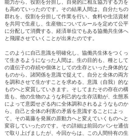
能力から、役割を分担し、自発的に相互協力する力を
も高めていったのです。その結果人間は、自分たちの
群れを、役割を分担して作業を行い、食料や生活資材
を共同で生産し、生産物についてルールを定めて公平
に分配して消費する、経済単位でもある協働共生体へ
と飛躍させていくことが出来たのです。
このように自己意識を明確化し、協働共生体をつくっ
て生きるようになった人間は、生の目的も、種として
の遺伝子の存続や個体としての生存といった身体的な
ものから、諸関係を意識で捉えて、自分と全体の両方
を調和させて生かすことを求める、意識（自我）的な
ものへと変質していきます。そしてまたその存在の構
造も、他の生物のような利己的な生存活動が、生態系
によって意図せざる内に全体調和されるようなものか
ら、自己と全体の利害の矛盾を意識することによっ
て、その葛藤を発展の原動力へと変えていくものへと
変容していったのです。その詳細は前回のパンセ通信
で取り上げましたが、今回からは、この人間特有の生