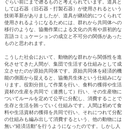
ぐらい前にまで遡るものと考えられています。道具と
しては石器（旧石器・打製石器）が使用されるという
技術革新がありましたが、道具が継続的につくられて
使用されるようになるためには、群れから共同体への
移行のような、協働作業による文化の共有や原初的な
言語コミュケーションの成立と不可分の関係があった
ものと思われます。
こうした社会において、動物的な群れから関係性を進
化させてきた人間が、集団で生活する仕組みとして成
立させたのが原始共同体です。原始共同体を経済的機
能の側面から捉えると、協働共生体という仕組みにな
ります。役割分担して作業を行い、食料の獲得や生活
資材の生産を共同で（連携して）行い、その生産物に
ついてルールを定めて公平に分配し、消費することで
生存と生活を賄っていく仕組みです。人間は初めて食
料や生活資材の獲得を共同で行い、それにつれて分配
の仕組みも編み出して消費するという、他の動物には
無い“経済活動”を行うようになったのです。しかし人