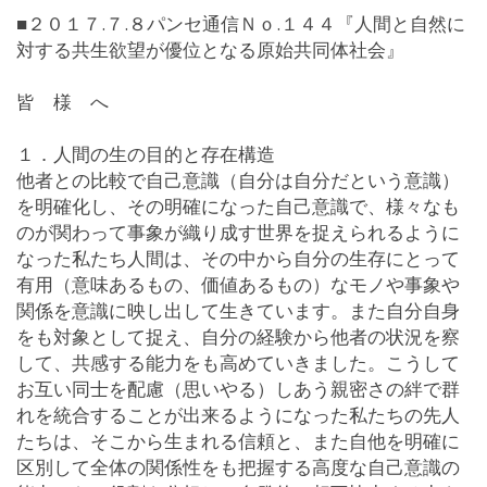
■２０１７.７.８パンセ通信Ｎｏ.１４４『人間と自然に
対する共生欲望が優位となる原始共同体社会』
皆 様 へ
１．人間の生の目的と存在構造
他者との比較で自己意識（自分は自分だという意識）
を明確化し、その明確になった自己意識で、様々なも
のが関わって事象が織り成す世界を捉えられるように
なった私たち人間は、その中から自分の生存にとって
有用（意味あるもの、価値あるもの）なモノや事象や
関係を意識に映し出して生きています。また自分自身
をも対象として捉え、自分の経験から他者の状況を察
して、共感する能力をも高めていきました。こうして
お互い同士を配慮（思いやる）しあう親密さの絆で群
れを統合することが出来るようになった私たちの先人
たちは、そこから生まれる信頼と、また自他を明確に
区別して全体の関係性をも把握する高度な自己意識の