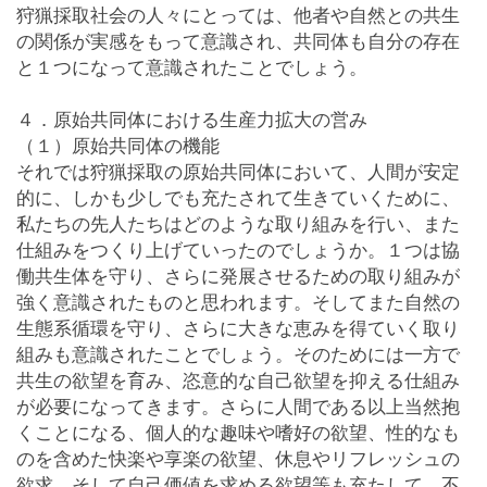
狩猟採取社会の人々にとっては、他者や自然との共生
の関係が実感をもって意識され、共同体も自分の存在
と１つになって意識されたことでしょう。
４．原始共同体における生産力拡大の営み
（１）原始共同体の機能
それでは狩猟採取の原始共同体において、人間が安定
的に、しかも少しでも充たされて生きていくために、
私たちの先人たちはどのような取り組みを行い、また
仕組みをつくり上げていったのでしょうか。１つは協
働共生体を守り、さらに発展させるための取り組みが
強く意識されたものと思われます。そしてまた自然の
生態系循環を守り、さらに大きな恵みを得ていく取り
組みも意識されたことでしょう。そのためには一方で
共生の欲望を育み、恣意的な自己欲望を抑える仕組み
が必要になってきます。さらに人間である以上当然抱
くことになる、個人的な趣味や嗜好の欲望、性的なも
のを含めた快楽や享楽の欲望、休息やリフレッシュの
欲求、そして自己価値を求める欲望等も充たして、不