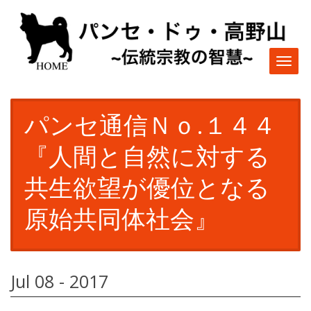
Togg
navi
パンセ通信Ｎｏ.１４４
『人間と自然に対する
共生欲望が優位となる
原始共同体社会』
Jul 08 - 2017