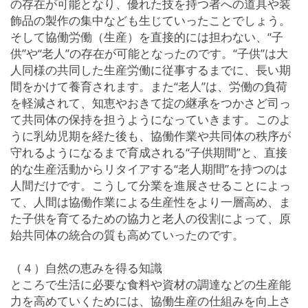
の存在が可能となり、優れた技を持つ者への道具や装
飾品の製作の集中なども生じていったことでしょう。
そして協働労働（生産）を直接的には担わない、“子
供”や“老人”の存在が可能となったのです。“子供”は大
人同様の共同した生産労働に従事するまでに、長い期
間をかけて養育されます。また“老人”は、労働の負荷
を軽減されて、知恵やおきて掟の継承をつかさど司っ
て共同体の保持を担うようになっていきます。このよ
うに乳幼児期を経た後も、協働作業や共同体の秩序が
守れるようになるまで育成される“子供期間”と、直接
的な生産活動からリタイアする“老人期間”を持つのは
人間だけです。こうして分業を進展させることによっ
て、人間は協働作業による生産性をより一層高め、ま
た子供を育てるための協力と老人の役割によって、原
始共同体の統合の質も高めていったのです。
（４）自然の恵みを得る知識
ところで生活に必要な食料や資材の調達などの生産能
力を高めていくためには、協働生産の仕組みを向上さ