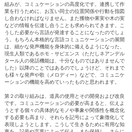
組みが、コミュケーションの高度化です。連携して作
業を行うために、お互い同士の位置関係や行動を指図
し合わなければなりません。また獲物や果実や木の実
などの情報を伝達し合うことも求められてきます。こ
うした必要から言語が発達することになったのでしょ
う。もちろん本格的な言語コミュニケーションの展開
は、細かな発声機能を身体的に備えるようになった、
現生人類であるホモ・サピエンス（ただしネアンデル
タール人の発話機能は、十分なものではありませんで
した）以降のことではあるのでしょうけど、それまで
も様々な発声や歌（メロディー）などで、コミュニケ
ーションの機能を高めていったものと思われます。
第２の取り組みは、道具の使用とその開発および改良
です。コミュニケーションの必要が高まると、伝えよ
うとする個々の具体的なモノや事象や関係性を概念化
する必要も高まり、それらを記号によって象徴化して
表現しようとします。こうして生きるために有用な知
恵を、記号や言葉によって伝え、また保持し、さらに