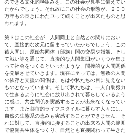
のできる文化的枠組みを、この社会が見事に備えてい
たからでしょう。それ故にこの社会の形態が、２００
万年もの長きにわた亘って続くことが出来たものと思
われます。
第３はこの社会が、人間同士と自然との関りにおい
て、直接的な次元に留まっていたからでしょう。この
後人間は、原始共同体（部族）間の交易や婚姻、そし
て戦い等を通じて、直接的な人間集団がいくつか集ま
って社会をつくるといったような、間接的な人間関係
を発展させていきます。現在に至っては、無数の人間
の依存と支援の関係は、もはや私たちの目に見えない
ものとなっています。そして私たちは、一人自助努力
で生きるように社会に放り出されて暮らしているよう
に感じ、共生関係を実感することが出来なくなってい
ます。また都市的ライフスタイルに暮らす人々には、
自然の生態系の恵みも実感することができません。そ
れに対して、直接的に接することの出来る人間の範囲
で協働共生体をつくり、自然とも直接関わって生きた