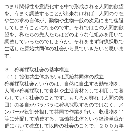
つまり関係性を意識化する中で形成される人間的欲望
を、うまく調整することが出来なければ、人間の存在
や生の求め自体が、動物や生物一般の次元にまで後退
してしまうことになるのです。それではこの人間的欲
望を、私たちの先人たちはどのような仕組みを用いて
調整していったのでしょうか。それをまず狩猟採取で
生活した原始共同体の社会から見ていきたいと思いま
す。
３．狩猟採取社会の基本構造
（１）協働共生体あるいは原始共同体の成立
狩猟採取社会というのは、自然に自生する動植物を、
人間が狩猟採取して食料や生活資材として利用して暮
らしていく社会のことです。もちろん群れ（人間の集
団）の各自がバラバラに狩猟採取するのではなく、メ
ンバーが役割分担して共同で作業を行い、収穫物を平
等に分配して消費する、協働共生体という経済単位が
群において確立して以降の社会のことで、２００万年